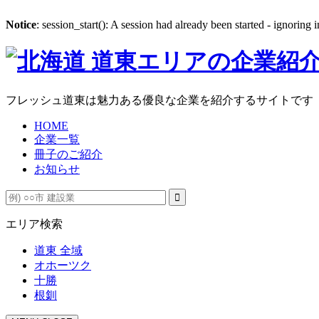
Notice
: session_start(): A session had already been started - ignoring 
フレッシュ道東は魅力ある優良な企業を紹介するサイトです
HOME
企業一覧
冊子のご紹介
お知らせ
エリア検索
道東 全域
オホーツク
十勝
根釧