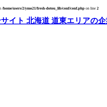
in
/home/users/2/ymo21/fresh-dotou_lib/conf/conf.php
on line
2
北海道 道東エリアの