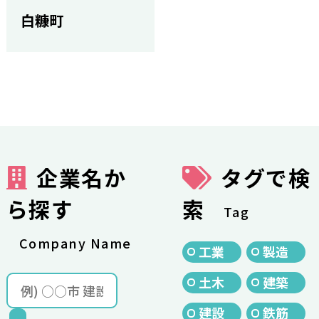
白糠町
企業名か
タグで検
ら探す
索
Tag
Company Name
工業
製造
土木
建築
建設
鉄筋