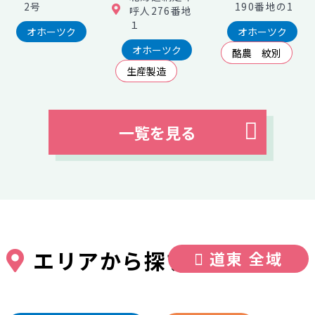
2号
190番地の1
呼人276番地
１
オホーツク
オホーツク
オホーツク
酪農 紋別
生産製造
一覧を見る
エリアから探す
道東 全域
Area