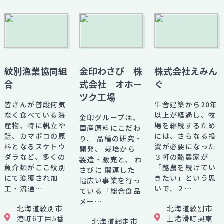
紋別漁業協同組
金印わさび 株
株式会社えみん
合
式会社 オホー
ぐ
ツク工場
皆さんが普段何気
牛舎建築から20年
なく食べている海
以上が経過し、牧
金印グループは、
産物、特に帆立や
場を継続するため
国産原料にこだわ
鮭、カマボコの原
には、さらなる投
り、 品種の研究・
料となるスケトウ
資が必要になった
開発、 栽培から
ダラなど、多くの
３軒の酪農家が
製造・販売と、 わ
魚介類がここ紋別
「酪農を続けてい
さびに 関連した
にて漁獲され加
きたい」という思
幅広い事業を行っ
工・流通…
いで、２…
ている「総合食品
メー…
北海道紋別市
北海道紋別市
港町6丁目5番
上渚滑町奥東
北海道網走市