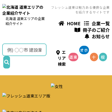
フレッシュ道東は魅力ある優良な企業
を紹介するサイトです
北海道 道東エリアの企業
HOME
企業一覧
紹介サイト
冊子のご紹介
お知らせ
オホ
エ
道東
ーツ
十
根
リア
検索
全域
ク
勝
釧