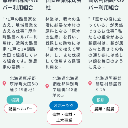
パー利用組合
社
パー利用組合
“71戸の酪農家を
林業は、我々の生
“「誰かの役に立
支え、地域農業を
活に必要な木材の
っている」が実感
支える仕事” 厚岸
原料となる「原木
できるお仕事” 私
町酪農ヘルパー利
の生産」を行い、
たちの組合がある
用は、近隣の酪農
伐採した跡地には
鶴居村は、鶴が居
家71戸とJA釧路
「苗木を植えて育
る村と書きその名
太田で組織してい
林」し、また伐採
の通り冬には美し
る組合です。酪農
して使用する循環
い鶴を毎日のよう
家の要請…
利用を…
に見る…
北海道厚岸郡
北海道北海道
北海道阿寒郡
厚岸町太田5の
網走郡津別町
鶴居村鶴居西
通り19番地1
字達美148番
3-25
地の5
根釧
根釧
オホーツク
酪農ヘルパー
農業・酪農
造林・造材・
土木事業