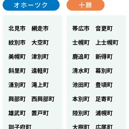
オホーツク
十勝
北見市
網走市
帯広市
音更町
紋別市
大空町
士幌町
上士幌町
美幌町
津別町
鹿追町
新得町
斜里町
遠軽町
清水町
幕別町
湧別町
滝上町
池田町
豊頃町
興部町
西興部町
本別町
足寄町
雄武町
置戸町
陸別町
浦幌町
訓子府町
大樹町
広尾町