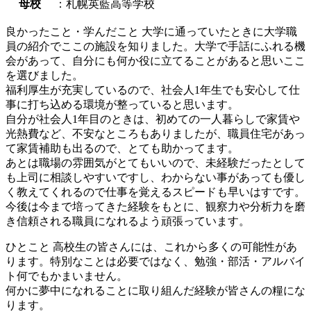
母校
：札幌英藍高等学校
良かったこと・学んだこと
大学に通っていたときに大学職
員の紹介でここの施設を知りました。大学で手話にふれる機
会があって、自分にも何か役に立てることがあると思いここ
を選びました。
福利厚生が充実しているので、社会人1年生でも安心して仕
事に打ち込める環境が整っていると思います。
自分が社会人1年目のときは、初めての一人暮らしで家賃や
光熱費など、不安なところもありましたが、職員住宅があっ
て家賃補助も出るので、とても助かってます。
あとは職場の雰囲気がとてもいいので、未経験だったとして
も上司に相談しやすいですし、わからない事があっても優し
く教えてくれるので仕事を覚えるスピードも早いはすです。
今後は今まで培ってきた経験をもとに、観察力や分析力を磨
き信頼される職員になれるよう頑張っています。
ひとこと
高校生の皆さんには、これから多くの可能性があ
ります。特別なことは必要ではなく、勉強・部活・アルバイ
ト何でもかまいません。
何かに夢中になれることに取り組んだ経験が皆さんの糧にな
ります。