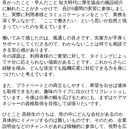
良かったこと・学んだこと
短大時代に厚生協会の施設紹介
に触れたことがきっかけで、合計6週間の実習に参加しまし
た。実際に利用者様とコミュニケーションをとって、業務を
深く学ぶなかで、「ここで働きたい」という思いが自然と強
まっていったのを覚えています。
働いてみて感じたのは、風通しの良さです。先輩方が手厚く
サポートしてくださるので、わからないことは何でも相談で
きる安心感があります。
今の課題は、利用者様のご要望に対して、タイミングによっ
て十分に応えられない場面があることです。これからさらに
経験を積み、どんな状況でも臨機応変に対応できる力を身に
つけたいと考えています。
また、プライベートとの両立もしやすく、希望を出せば連休
も取得できるため、趣味のライブに出かけてリフレッシュし
ています。今後は仕事の幅を広げるためにも、まずはケアマ
ネジャーの資格取得を目指して頑張りたいです。
ひとこと
高校生のうちは、世の中にどんな会社があるのか
具体的にイメージするのは難しいものです。そのため、企業
説明会などのチャンスがあれば積極的に参加して、視野を広