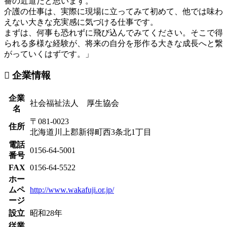
番の近道だと思います。
介護の仕事は、実際に現場に立ってみて初めて、他では味わ
えない大きな充実感に気づける仕事です。
まずは、何事も恐れずに飛び込んでみてください。そこで得
られる多様な経験が、将来の自分を形作る大きな成長へと繋
がっていくはずです。」
企業情報
企業
社会福祉法人 厚生協会
名
〒081-0023
住所
北海道川上郡新得町西3条北1丁目
電話
0156-64-5001
番号
FAX
0156-64-5522
ホー
ムペ
http://www.wakafuji.or.jp/
ージ
設立
昭和28年
従業